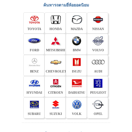
ค้นหารถตามยี่ห้อยอดนิยม
TOYOTA
HONDA
MAZDA
NISSAN
FORD
MITSUBISHI
BMW
VOLVO
BENZ
CHEVROLET
ISUZU
AUDI
HYUNDAI
CITROEN
DAIHATSU
PEUGEOT
SUBARU
SUZUKI
VOLK
OPEL