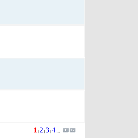
1
2
3
4
|
|
|
.....