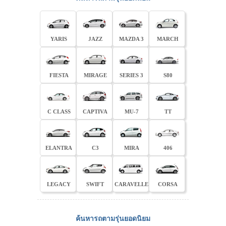
YARIS
JAZZ
MAZDA 3
MARCH
FIESTA
MIRAGE
SERIES 3
S80
C CLASS
CAPTIVA
MU-7
TT
ELANTRA
C3
MIRA
406
LEGACY
SWIFT
CARAVELLE
CORSA
ค้นหารถตามรุ่นยอดนิยม