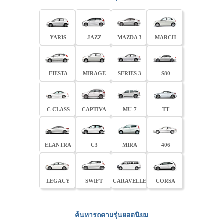
YARIS
JAZZ
MAZDA 3
MARCH
FIESTA
MIRAGE
SERIES 3
S80
C CLASS
CAPTIVA
MU-7
TT
ELANTRA
C3
MIRA
406
LEGACY
SWIFT
CARAVELLE
CORSA
ค้นหารถตามรุ่นยอดนิยม