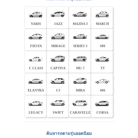
YARIS
JAZZ
MAZDA 3
MARCH
FIESTA
MIRAGE
SERIES 3
S80
C CLASS
CAPTIVA
MU-7
TT
ELANTRA
C3
MIRA
406
LEGACY
SWIFT
CARAVELLE
CORSA
ค้นหารถตามรุ่นยอดนิยม