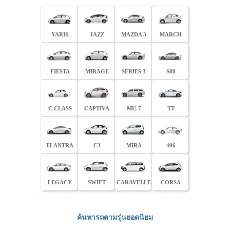
YARIS
JAZZ
MAZDA 3
MARCH
FIESTA
MIRAGE
SERIES 3
S80
C CLASS
CAPTIVA
MU-7
TT
ELANTRA
C3
MIRA
406
LEGACY
SWIFT
CARAVELLE
CORSA
ค้นหารถตามรุ่นยอดนิยม