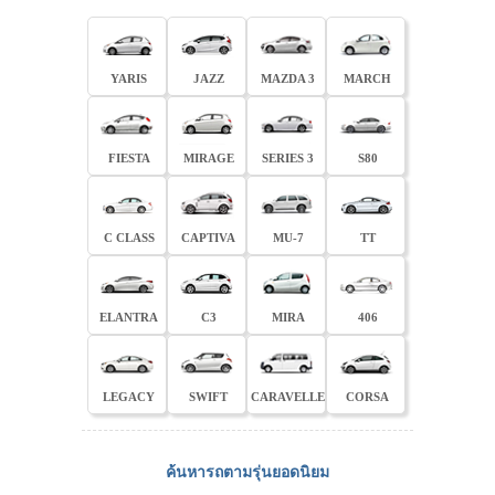
YARIS
JAZZ
MAZDA 3
MARCH
FIESTA
MIRAGE
SERIES 3
S80
C CLASS
CAPTIVA
MU-7
TT
ELANTRA
C3
MIRA
406
LEGACY
SWIFT
CARAVELLE
CORSA
ค้นหารถตามรุ่นยอดนิยม