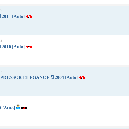
22
 2011 [Auto]
13
 2010 [Auto]
17
MPRESSOR ELEGANCE ปี 2004 [Auto]
20
3 [Auto]