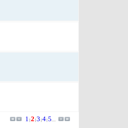
1
2
3
4
5
|
|
|
|
.....