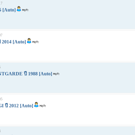
17
5 [Auto]
07
 2014 [Auto]
5
NTGARDE ปี 1988 [Auto]
05
I ปี 2012 [Auto]
4