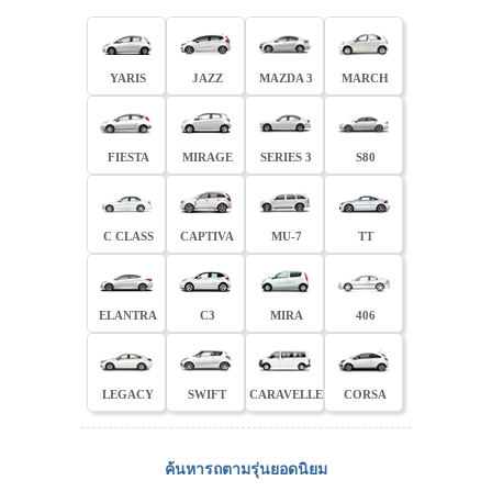
YARIS
JAZZ
MAZDA 3
MARCH
FIESTA
MIRAGE
SERIES 3
S80
C CLASS
CAPTIVA
MU-7
TT
ELANTRA
C3
MIRA
406
LEGACY
SWIFT
CARAVELLE
CORSA
ค้นหารถตามรุ่นยอดนิยม