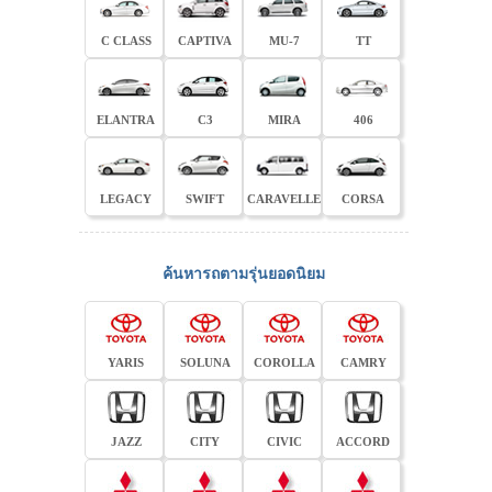
C CLASS
CAPTIVA
MU-7
TT
ELANTRA
C3
MIRA
406
LEGACY
SWIFT
CARAVELLE
CORSA
ค้นหารถตามรุ่นยอดนิยม
YARIS
SOLUNA
COROLLA
CAMRY
JAZZ
CITY
CIVIC
ACCORD