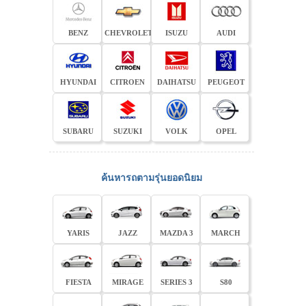
BENZ
CHEVROLET
ISUZU
AUDI
HYUNDAI
CITROEN
DAIHATSU
PEUGEOT
SUBARU
SUZUKI
VOLK
OPEL
ค้นหารถตามรุ่นยอดนิยม
YARIS
JAZZ
MAZDA 3
MARCH
FIESTA
MIRAGE
SERIES 3
S80