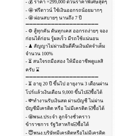
- 💰 ราคา =299,000 ด่วนราคาพิเศษสุดๆ
- 🤩 ฟรีดาวน์ ใช้เงินออกรถน้อยมากๆ
- 🤩 ผ่อนสบายๆ นานถึง 7 ปี
➖➖➖➖➖➖➖➖➖➖➖➖➖➖➖➖➖➖➖➖
- ⚙️ สู้ทุกคัน ดันทุกเคส ออกรถง่ายๆ จอง
ก่อนได้ก่อน รู้ผลเร็ว มีรถใช้แน่นอน
- ♟ สัญญาไม่ผ่านยินดีคืนเงินมัดจำเต็ม
จำนวน 100%
- ⏳ สนใจรถมือสอง ให้มืออาชีพดูแลสิ
ครับ ⌛️
➖➖➖➖➖➖➖➖➖➖➖➖➖➖➖➖➖➖➖➖
- ⏳ อายุ 20 ปี ขึ้นไป อายุงาน 3 เดือนผ่าน
โปร์แล้วเงินเดือน 9,000 ขึ้นไป☑️ซื้อได้
- 💸ทำงานรับเงินสด ผ่านบัญชี ไม่ผ่าน
บัญชีมีเครดิต หรือ ไม่มีเครดิต ☑️ซื้อได้
- 🤩พนง.ประจำ ลูกจ้างชั่วคราว
ข้าราชการ รัฐวิสาหกิจ☑️ซื้อได้
- 😇พนง.บริษัทมีเครดิตหรือไม่มีเครดิต