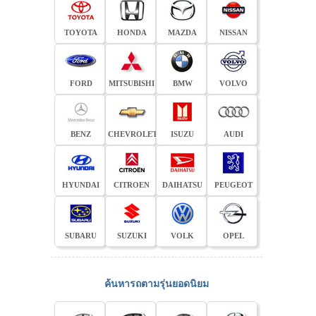
TOYOTA
HONDA
MAZDA
NISSAN
FORD
MITSUBISHI
BMW
VOLVO
BENZ
CHEVROLET
ISUZU
AUDI
HYUNDAI
CITROEN
DAIHATSU
PEUGEOT
SUBARU
SUZUKI
VOLK
OPEL
ค้นหารถตามรุ่นยอดนิยม