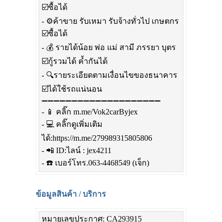
☑️ซื้อได้
- ⚙️ค้าขาย รับเหมา รับจ้างทั่วไป เกษตกร
☑️ซื้อได้
- 💰 รายได้น้อย พ่อ แม่ สามี ภรรยา บุตร
☑️กู้รวมได้ ค้ำกันได้
- 🔍รายระเอียดตามเงื่อนไขของธนาคาร
☑️ได้ใช้รถแน่นอน
➖➖➖➖➖➖➖➖➖➖➖➖➖➖➖➖➖➖➖➖
- 📱 คลิ๊ก m.me/Vok2carByjex
- 💻 คลิ๊กดูเพิ่มเติม
ได้:https://m.me/279989315805806
- 📲 ID:ไลน์ : jex4211
- ☎️ เบอร์โทร.063-4468549 (เจ็ก)
ข้อมูลสินค้า / บริการ
หมายเลขประกาศ: CA293915