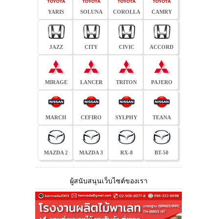
YARIS
SOLUNA
COROLLA
CAMRY
JAZZ
CITY
CIVIC
ACCORD
MIRAGE
LANCER
TRITON
PAJERO
MARCH
CEFIRO
SYLPHY
TEANA
MAZDA 2
MAZDA 3
RX-8
BT-50
ผู้สนับสนุนเว็บไซต์ของเรา