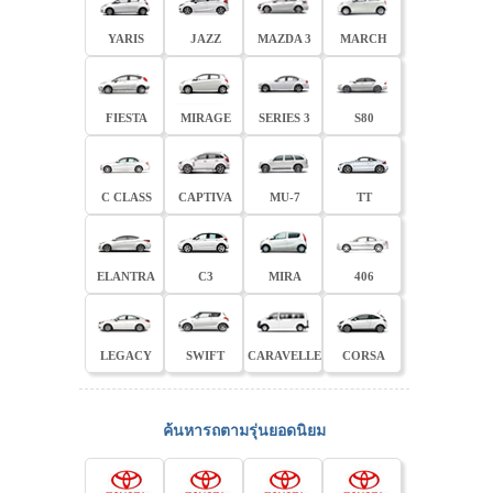
YARIS
JAZZ
MAZDA 3
MARCH
FIESTA
MIRAGE
SERIES 3
S80
C CLASS
CAPTIVA
MU-7
TT
ELANTRA
C3
MIRA
406
LEGACY
SWIFT
CARAVELLE
CORSA
ค้นหารถตามรุ่นยอดนิยม