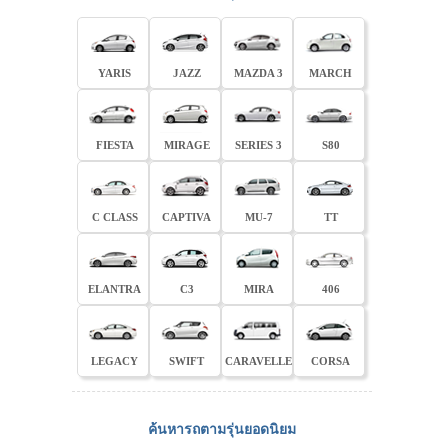
YARIS
JAZZ
MAZDA 3
MARCH
FIESTA
MIRAGE
SERIES 3
S80
C CLASS
CAPTIVA
MU-7
TT
ELANTRA
C3
MIRA
406
LEGACY
SWIFT
CARAVELLE
CORSA
ค้นหารถตามรุ่นยอดนิยม