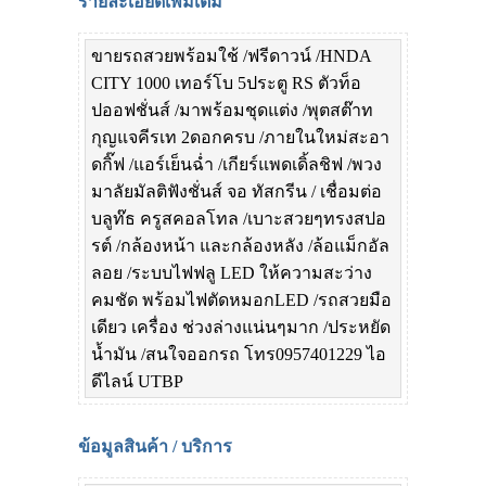
รายละเอียดเพิ่มเติม
ขายรถสวยพร้อมใช้ /ฟรีดาวน์ /HNDA
CITY 1000 เทอร์โบ 5ประตู RS ตัวท็อ
ปออฟชั่นส์ /มาพร้อมชุดแต่ง /พุตสต๊าท
กุญแจคีรเท 2ดอกครบ /ภายในใหม่สะอา
ดกิ๊ฟ /แอร์เย็นฉ่ำ /เกียร์แพดเดิ้ลชิฟ /พวง
มาลัยมัลติฟังชั่นส์ จอ ทัสกรีน / เชื่อมต่อ
บลูท๊ธ ครูสคอลโทล /เบาะสวยๆทรงสปอ
รต์ /กล้องหน้า และกล้องหลัง /ล้อแม็กอัล
ลอย /ระบบไฟฟลู LED ให้ความสะว่าง
คมชัด พร้อมไฟตัดหมอกLED /รถสวยมือ
เดียว เครื่อง ช่วงล่างแน่นๆมาก /ประหยัด
น้ำมัน /สนใจออกรถ โทร0957401229 ไอ
ดีไลน์ UTBP
ข้อมูลสินค้า / บริการ