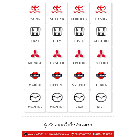
YARIS
SOLUNA
COROLLA
CAMRY
JAZZ
CITY
CIVIC
ACCORD
MIRAGE
LANCER
TRITON
PAJERO
MARCH
CEFIRO
SYLPHY
TEANA
MAZDA 2
MAZDA 3
RX-8
BT-50
ผู้สนับสนุนเว็บไซต์ของเรา