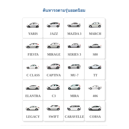
ค้นหารถตามรุ่นยอดนิยม
YARIS
JAZZ
MAZDA 3
MARCH
FIESTA
MIRAGE
SERIES 3
S80
C CLASS
CAPTIVA
MU-7
TT
ELANTRA
C3
MIRA
406
LEGACY
SWIFT
CARAVELLE
CORSA