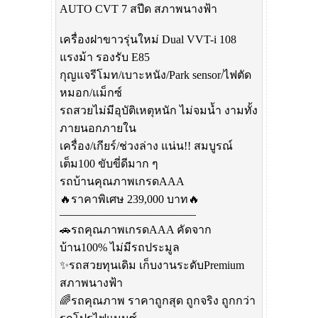
AUTO CVT 7 สปีด สภาพนางฟ้า
เครื่องฝาขาวรุ่นใหม่ Dual VVT-i 108
แรงม้า รองรับ E85
กุญแจรีโมท/เบาะหนัง/Park sensor/ไฟตัด
หมอก/แม็กซ์
รถสวยไม่มีอุบัติเหตุหนัก ไม่จมน้ำ งามทั้ง
ภายนอกภายใน
เครื่อง/เกียร์/ช่วงล่าง แน่น!! สมบูรณ์
เต็ม100 ขับขี่ดีมาก ๆ
รถบ้านคุณภาพเกรดAAA
🔥ราคาพิเศษ 239,000 บาท🔥
————————————
🚗รถคุณภาพเกรดAAA คัดจาก
บ้าน100% ไม่มีรถประมูล
✨รถสวยทุนเดิม เก็บงานระดับPremium
สภาพนางฟ้า
🌈รถคุณภาพ ราคาถูกสุด ถูกจริง ถูกกว่า