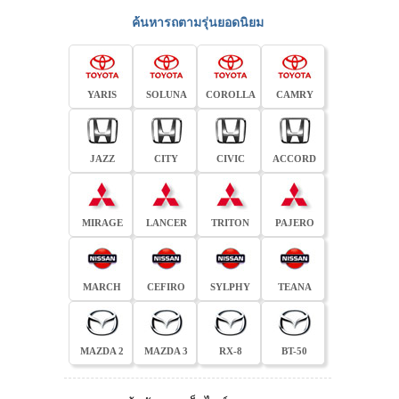
ค้นหารถตามรุ่นยอดนิยม
YARIS
SOLUNA
COROLLA
CAMRY
JAZZ
CITY
CIVIC
ACCORD
MIRAGE
LANCER
TRITON
PAJERO
MARCH
CEFIRO
SYLPHY
TEANA
MAZDA 2
MAZDA 3
RX-8
BT-50