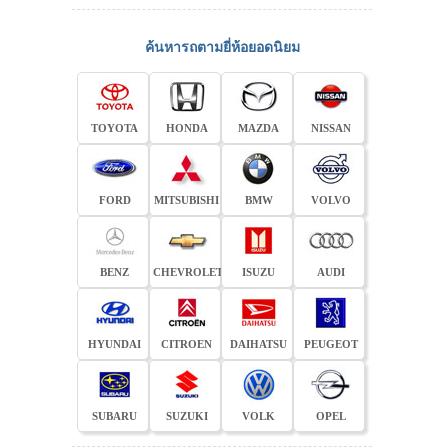
ค้นหารถตามยี่ห้อยอดนิยม
TOYOTA
HONDA
MAZDA
NISSAN
FORD
MITSUBISHI
BMW
VOLVO
BENZ
CHEVROLET
ISUZU
AUDI
HYUNDAI
CITROEN
DAIHATSU
PEUGEOT
SUBARU
SUZUKI
VOLK
OPEL