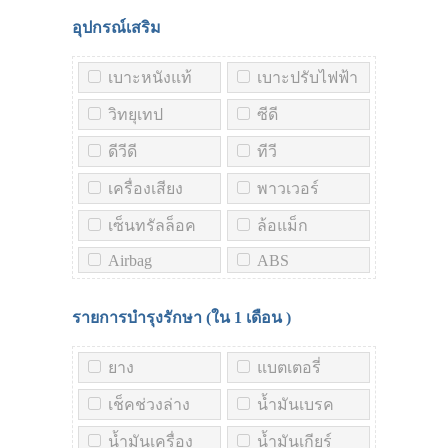
อุปกรณ์เสริม
เบาะหนังแท้
เบาะปรับไฟฟ้า
วิทยุเทป
ซีดี
ดีวีดี
ทีวี
เครื่องเสียง
พาวเวอร์
เซ็นทรัลล็อค
ล้อแม็ก
Airbag
ABS
รายการบำรุงรักษา (ใน
1 เดือน
)
ยาง
แบตเตอรี่
เช็คช่วงล่าง
น้ำมันเบรค
น้ำมันเครื่อง
น้ำมันเกียร์