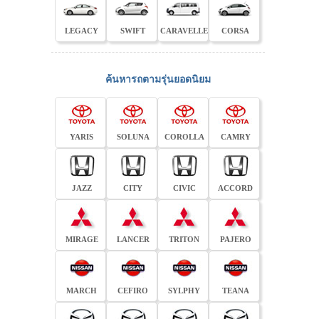
LEGACY
SWIFT
CARAVELLE
CORSA
ค้นหารถตามรุ่นยอดนิยม
YARIS
SOLUNA
COROLLA
CAMRY
JAZZ
CITY
CIVIC
ACCORD
MIRAGE
LANCER
TRITON
PAJERO
MARCH
CEFIRO
SYLPHY
TEANA