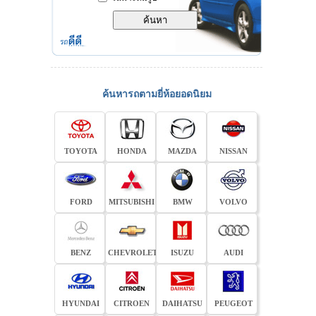
ค้นหารถตามยี่ห้อยอดนิยม
TOYOTA
HONDA
MAZDA
NISSAN
FORD
MITSUBISHI
BMW
VOLVO
BENZ
CHEVROLET
ISUZU
AUDI
HYUNDAI
CITROEN
DAIHATSU
PEUGEOT