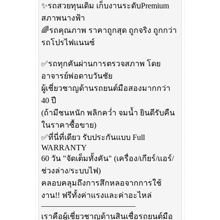
✨รถสวยทุนเดิม เก็บงานระดับPremium
สภาพนางฟ้า
🌈รถคุณภาพ ราคาถูกสุด ถูกจริง ถูกกว่า
รถโปรไฟแนนซ์
✅รถทุกคันผ่านการตรวจสภาพ โดย
อาจารย์พ่อดาบวันชัย
ผู้เชี่ยวชาญด้านรถยนต์มือสองมากกว่า
40 ปี
(ถ้ามีชนหนัก พลิกคว่ำ จมน้ำ ยินดีรับคืน
ในราคาซื้อขาย)
✅ที่นี่ที่เดียว รับประกันแบบ Full
WARRANTY
60 วัน "จัดเต็มทั้งคัน" (เครื่อง/เกียร์/แอร์/
ช่วงล่าง/ระบบไฟ)
คลอบคลุมถึงการสึกหลอจากการใช้
งาน!! ฟรีทั้งค่าแรงและค่าอะไหล่
————————————
เราคือผู้เชี่ยวชาญด้านสินเชื่อรถยนต์มือ