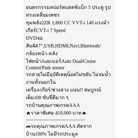
ยนตรกรรมสปอร์ตแฮตช์แบ็ก 5 ประตู รูป
ทรงเหลี่ยมเพชร
ขุมพลัง2ZR 1,800 CC VVT-i 140 แรงม้า
เกียร์CVT-i 7 Speed
DVDจอ
สัมผัส7",USB,HDMI,Navi,Bluetooth/
กล้องหน้า-หลัง
ไฟหน้าAuto/แอร์Auto Dual/Cruise
Control/Park sensor
รถสวยไม่มีอุบัติเหตุน็อตไม่ขยับ ไม่จมน้ำ
งามทั้งนอกใน
เครื่อง/เกียร์/ช่วงล่าง แน่น!! สมบูรณ์
เต็ม100 ขับขี่ดีมาก ๆ
รถบ้านคุณภาพเกรดAAA
🔥ราคาพิเศษ 419,000 บาท🔥
————————————
🚗รถคุณภาพเกรดAAA คัดจาก
บ้าน100% ไม่มีรถประมูล