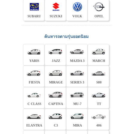
SUBARU
SUZUKI
VOLK
OPEL
ค้นหารถตามรุ่นยอดนิยม
YARIS
JAZZ
MAZDA 3
MARCH
FIESTA
MIRAGE
SERIES 3
S80
C CLASS
CAPTIVA
MU-7
TT
ELANTRA
C3
MIRA
406