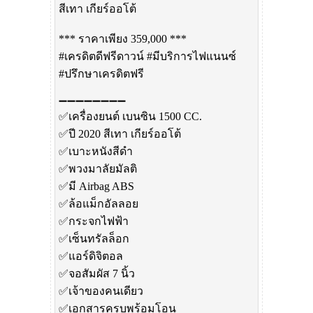
สีเทา เกียร์ออโต้
*** ราคาเพียง 359,000 ***
#เครดิตดีฟรีดาวน์ #มีบริการไฟแนนซ์
#ปรึกษาเครดิตฟรี
➖➖➖➖➖➖➖➖
✅เครื่องยนต์ เบนซิน 1500 CC.
✅ปี 2020 สีเทา เกียร์ออโต้
✅เบาะหนังสีดำ
✅️พวงมาลัยมัลติ
✅มี Airbag ABS
✅ล้อแม็กอัลลอย
✅กระจกไฟฟ้า
✅เซ็นทรัลล็อก
✅️แอร์ดิจิตอล
✅จอสัมผัส 7 นิ้ว
✅เจ้าของคนเดียว
✅เอกสารครบพร้อมโอน