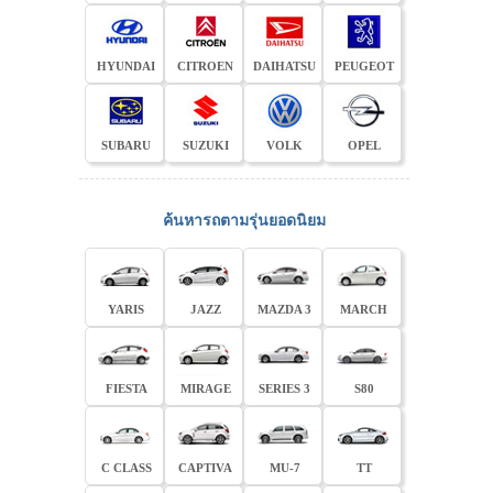
HYUNDAI
CITROEN
DAIHATSU
PEUGEOT
SUBARU
SUZUKI
VOLK
OPEL
ค้นหารถตามรุ่นยอดนิยม
YARIS
JAZZ
MAZDA 3
MARCH
FIESTA
MIRAGE
SERIES 3
S80
C CLASS
CAPTIVA
MU-7
TT