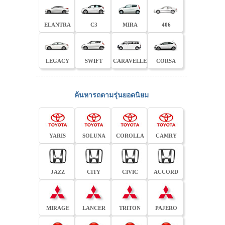
ELANTRA
C3
MIRA
406
LEGACY
SWIFT
CARAVELLE
CORSA
ค้นหารถตามรุ่นยอดนิยม
YARIS
SOLUNA
COROLLA
CAMRY
JAZZ
CITY
CIVIC
ACCORD
MIRAGE
LANCER
TRITON
PAJERO