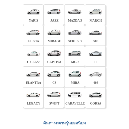
YARIS
JAZZ
MAZDA 3
MARCH
FIESTA
MIRAGE
SERIES 3
S80
C CLASS
CAPTIVA
MU-7
TT
ELANTRA
C3
MIRA
406
LEGACY
SWIFT
CARAVELLE
CORSA
ค้นหารถตามรุ่นยอดนิยม