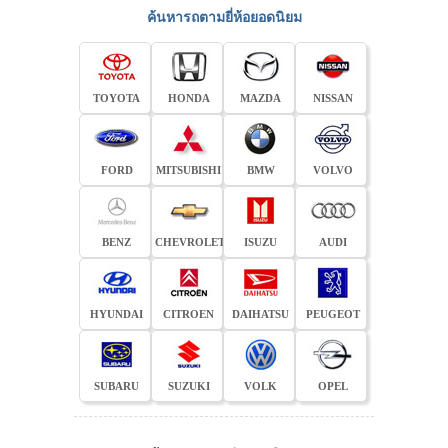
ค้นหารถตามยี่ห้อยอดนิยม
TOYOTA
HONDA
MAZDA
NISSAN
FORD
MITSUBISHI
BMW
VOLVO
BENZ
CHEVROLET
ISUZU
AUDI
HYUNDAI
CITROEN
DAIHATSU
PEUGEOT
SUBARU
SUZUKI
VOLK
OPEL