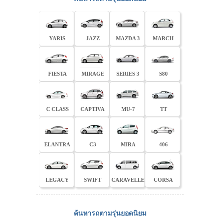
YARIS
JAZZ
MAZDA 3
MARCH
FIESTA
MIRAGE
SERIES 3
S80
C CLASS
CAPTIVA
MU-7
TT
ELANTRA
C3
MIRA
406
LEGACY
SWIFT
CARAVELLE
CORSA
ค้นหารถตามรุ่นยอดนิยม