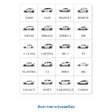
YARIS
JAZZ
MAZDA 3
MARCH
FIESTA
MIRAGE
SERIES 3
S80
C CLASS
CAPTIVA
MU-7
TT
ELANTRA
C3
MIRA
406
LEGACY
SWIFT
CARAVELLE
CORSA
ค้นหารถตามรุ่นยอดนิยม