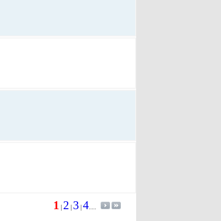
1
2
3
4
|
|
|
.....