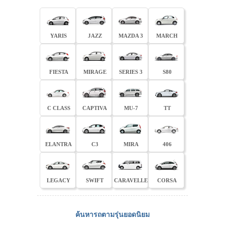
YARIS
JAZZ
MAZDA 3
MARCH
FIESTA
MIRAGE
SERIES 3
S80
C CLASS
CAPTIVA
MU-7
TT
ELANTRA
C3
MIRA
406
LEGACY
SWIFT
CARAVELLE
CORSA
ค้นหารถตามรุ่นยอดนิยม