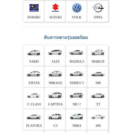
SUBARU
SUZUKI
VOLK
OPEL
ค้นหารถตามรุ่นยอดนิยม
YARIS
JAZZ
MAZDA 3
MARCH
FIESTA
MIRAGE
SERIES 3
S80
C CLASS
CAPTIVA
MU-7
TT
ELANTRA
C3
MIRA
406