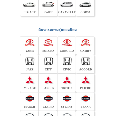
LEGACY
SWIFT
CARAVELLE
CORSA
ค้นหารถตามรุ่นยอดนิยม
YARIS
SOLUNA
COROLLA
CAMRY
JAZZ
CITY
CIVIC
ACCORD
MIRAGE
LANCER
TRITON
PAJERO
MARCH
CEFIRO
SYLPHY
TEANA