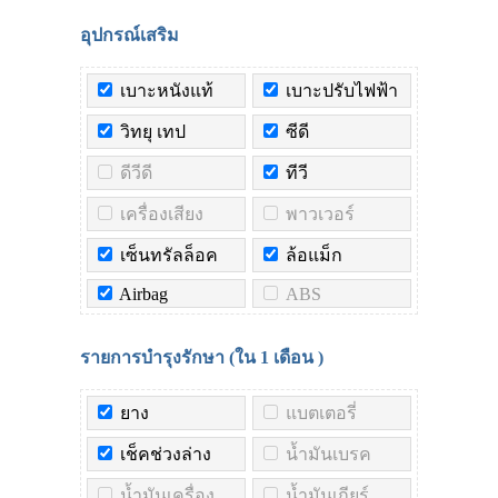
อุปกรณ์เสริม
เบาะหนังแท้
เบาะปรับไฟฟ้า
วิทยุ เทป
ซีดี
ดีวีดี
ทีวี
เครื่องเสียง
พาวเวอร์
เซ็นทรัลล็อค
ล้อแม็ก
Airbag
ABS
รายการบำรุงรักษา (ใน
1 เดือน
)
ยาง
แบตเตอรี่
เช็คช่วงล่าง
น้ำมันเบรค
น้ำมันเครื่อง
น้ำมันเกียร์